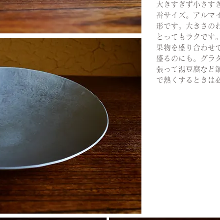
大きすぎず小さす
番サイズ。アルマ
形です。大きさの
とってもラクです
果物を盛り合わせ
盛るのにも。グラ
張って湯豆腐など
で熱くするときは