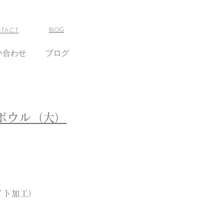
BLOG
TACT
い合わせ
ブログ
ボウル（大）
イト加工）