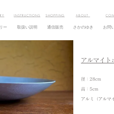
RY
INSTRUCTIONS
SHOPPING
ABOUT
CON
リー
取扱い説明
通信販売
さかのゆき
お問
アルマイト
径：28cm
高：5cm
​アルミ（アルマ