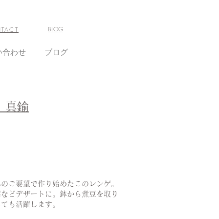
BLOG
TACT
い合わせ
ブログ
）真鍮
んのご要望で作り始めたこのレンゲ。
腐などデザートに。鉢から煮豆を取り
しても活躍します。