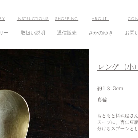
RY
INSTRUCTIONS
SHOPPING
ABOUT
CON
リー
取扱い説明
通信販売
さかのゆき
お問
レンゲ（小
約
1３.3cm
​真鍮
もともと料理屋さ
スープに、杏仁豆
分けるスプーンと