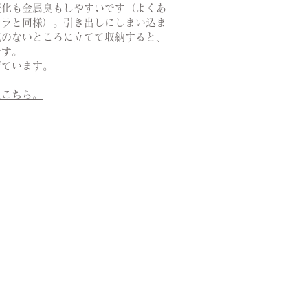
変化も金属臭もしやすいです（よくあ
カラと同様）。引き出しにしまい込ま
気のないところに立てて収納すると、
です。
げています。
はこちら。