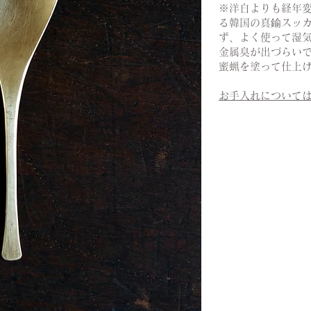
※洋白よりも経年
る韓国の真鍮スッ
ず、よく使って湿
金属臭が出づらい
蜜蝋を塗って仕上
お手入れについて