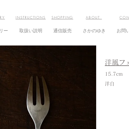
RY
INSTRUCTIONS
SHOPPING
ABOUT
CON
リー
取扱い説明
通信販売
さかのゆき
お問
洋風フ
15.7cm
​洋白