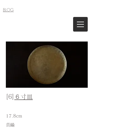
BLOG
[6]
６寸皿
17.8cm
​真鍮