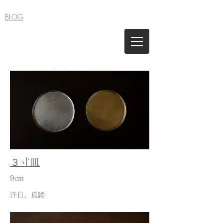
BLOG
３寸皿
9cm
洋白、真鍮