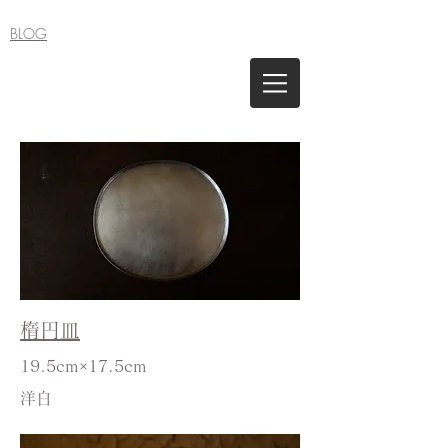
BLOG
楕円皿
19.5cm×17.5cm
​洋白